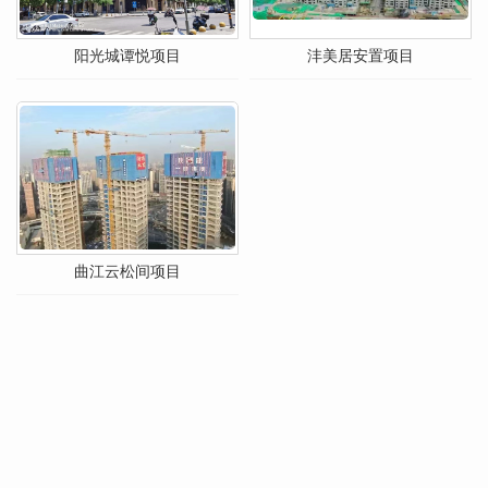
阳光城谭悦项目
沣美居安置项目
曲江云松间项目