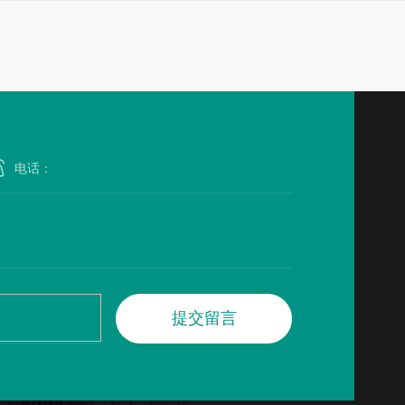
提
交
留
言