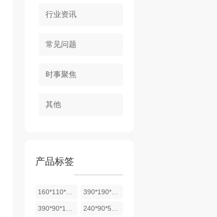
行业资讯
常见问题
时事聚焦
其他
产品标签
160*110*53斜面砖
390*190*190空心砖
390*90*190空心砖
240*90*53实心砖