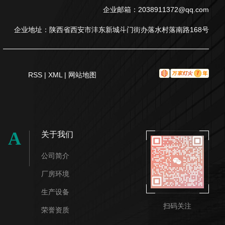
企业邮箱：2038911372@qq.com
企业地址：陕西省西安市沣东新城斗门街办落水村落南路168号
RSS
|
XML
|
网站地图
A
关于我们
公司简介
厂房环境
生产设备
扫码关注
荣誉资质