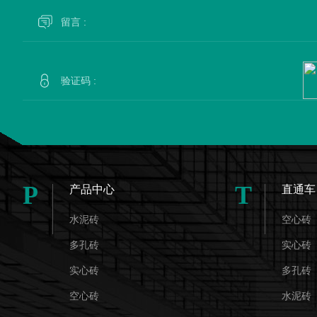
P
T
产品中心
直通车
水泥砖
空心砖
多孔砖
实心砖
实心砖
多孔砖
空心砖
水泥砖