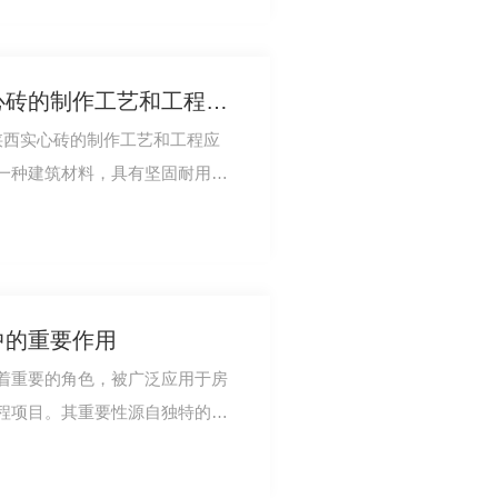
知识普及：了解陕西实心砖的制作工艺和工程应用
陕西实心砖的制作工艺和工程应
一种建筑材料，具有坚固耐用的
的角色。陕西…
中的重要作用
着重要的角色，被广泛应用于房
程项目。其重要性源自独特的物
实心砖具有较…
*53实心砖